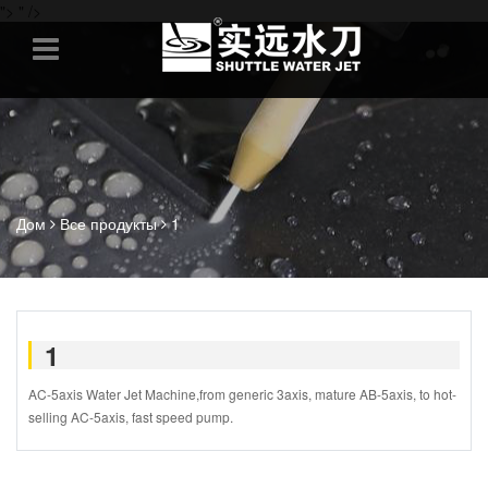
">
" />
Дом
Все продукты
1
1
AC-5axis Water Jet Machine
,from generic 3axis, mature AB-5axis, to hot-
selling AC-5axis, fast speed pump.