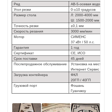
Ряд
AB-5-осевая водоструйн
Угол резки
0-±10 градусов
Размер стола
Л: 2000-4000 мм
Ш: 1500-2000 мм
Точность резки
±0,1 мм
Скорость резания
3000 мм/мин
Мотор
СИМЕНС
37 кВт / 50 л.с.
Гарантия
1 год
Сертификат
CE, ИСО
Срок поставки
45 дней
Послепродажное обслуживание
Установка на месте
Интернет Сервис
Загрузка контейнера
ФКЛ
20ГП / 40ГП
Грузовой порт
Фошань
Гуанчжоу