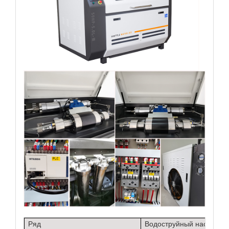
Ряд
Водоструйный насос
H4