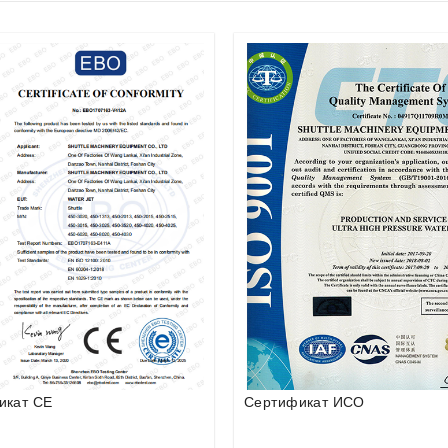
икат ИСО
Патентное свидетельство на
усилитель двойного давлени