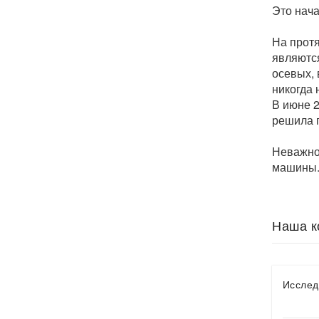
Это нача
На прот
являютс
осевых, 
никогда 
В июне 2
решила 
Неважно,
машины. 
Наша к
Исслед