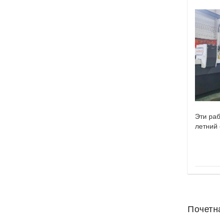
Эти ра
летний 
гидроаб
Почетн