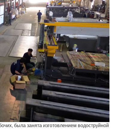
абочих, была занята изготовлением водоструйной