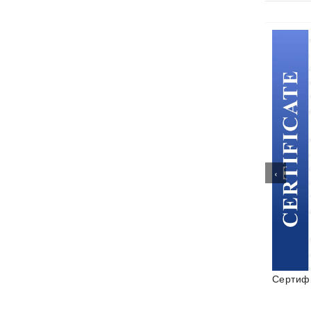
‹
Сертификат CE
Сертиф
одачи