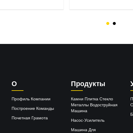
водоструйной машины
О
Продукты
Профиль Компании
Камни Плитка Стекло
П
Металлы Водоструйная
О
Построение Команды
Машина
Б
Почетная Грамота
Насос-Усилитель
Машина Для