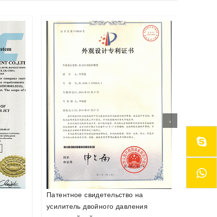
›
Патентное свидетельство на
Патент
я
систему автоматической подачи
автоаб