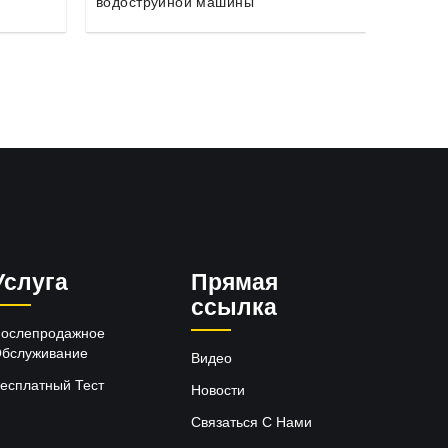
абразива для гидроабразивной
гидроа
резки.
Услуга
Прямая
ссылка
ослепродажное
бслуживание
Видео
есплатный Тест
Новости
Связаться С Нами